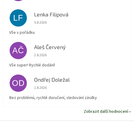
Lenka Filipová
LF
Hodnocení obchodu je 5 z 5 hvězdiček.
5.8.2026
Vše v pořádku
Aleš Červený
AČ
Hodnocení obchodu je 5 z 5 hvězdiček.
2.8.2026
Vše super! Rychlé dodání!
Ondřej Doležal
OD
Hodnocení obchodu je 5 z 5 hvězdiček.
1.8.2026
Bez problémú, rychlé doručení, sledování zásilky
Zobrazit další hodnocení
Z
á