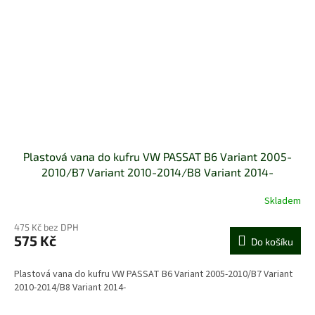
Plastová vana do kufru VW PASSAT B6 Variant 2005-
2010/B7 Variant 2010-2014/B8 Variant 2014-
Skladem
Průměrné
hodnocení
475 Kč bez DPH
produktu
575 Kč
je
Do košíku
5,0
z
Plastová vana do kufru VW PASSAT B6 Variant 2005-2010/B7 Variant
5
2010-2014/B8 Variant 2014-
hvězdiček.