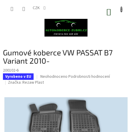
Přejít
na
CZK
NÁKUP
obsah
KOŠÍK
Gumové koberce VW PASSAT B7
Variant 2010-
200102-6
Průměrné
Neohodnoceno
Podrobnosti hodnocení
Vyrobeno v EU
hodnocení
Značka:
Rezaw Plast
produktu
je
0,0
z
5
hvězdiček.