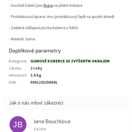
- Součástí balení jsou
fixace
na přední koberce
- Protiskluzová úprava: Ano (protiskluzový řapík na spodní straně)
- Zesílená nášlapná plocha koberce u řidiče
- Materiál: Guma
Doplňkové parametry
Kategorie
:
GUMOVÉ KOBERCE SE ZVÝŠENÝM OKRAJEM
Záruka
:
2 roky
Hmotnost
:
3.9 kg
EAN
:
5901225250841
Jana Bouchlova
JB
Hodnocení obchodu je 5 z 5 hvězdiček.
5.8.2026