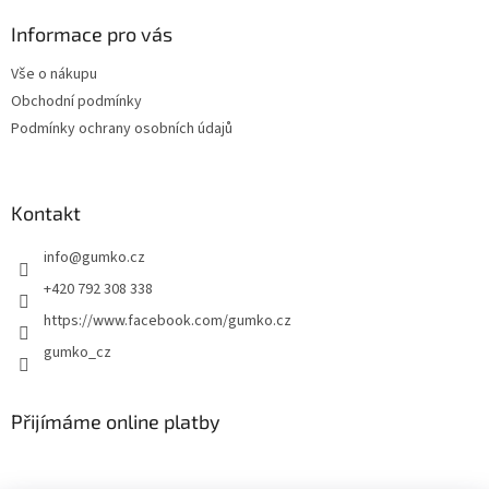
p
a
Informace pro vás
t
Vše o nákupu
í
Obchodní podmínky
Podmínky ochrany osobních údajů
Kontakt
info
@
gumko.cz
+420 792 308 338
https://www.facebook.com/gumko.cz
gumko_cz
Přijímáme online platby