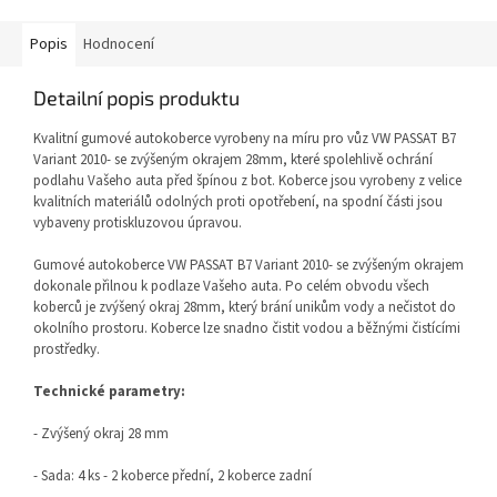
Popis
Hodnocení
Detailní popis produktu
Kvalitní gumové autokoberce vyrobeny na míru pro vůz VW PASSAT B7
Variant 2010- se zvýšeným okrajem 28mm, které spolehlivě ochrání
podlahu Vašeho auta před špínou z bot. Koberce jsou vyrobeny z velice
kvalitních materiálů odolných proti opotřebení, na spodní části jsou
vybaveny protiskluzovou úpravou.
Gumové autokoberce VW PASSAT B7 Variant 2010- se zvýšeným okrajem
dokonale přilnou k podlaze Vašeho auta. Po celém obvodu všech
koberců je zvýšený okraj 28mm, který brání unikům vody a nečistot do
okolního prostoru. Koberce lze snadno čistit vodou a běžnými čistícími
prostředky.
Technické parametry:
- Zvýšený okraj 28 mm
- Sada: 4 ks - 2 koberce přední, 2 koberce zadní