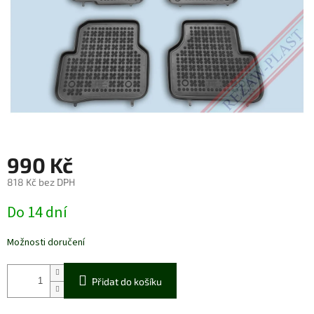
990 Kč
818 Kč bez DPH
Měrná
Do 14 dní
cena:
Možnosti doručení
Přidat do košíku