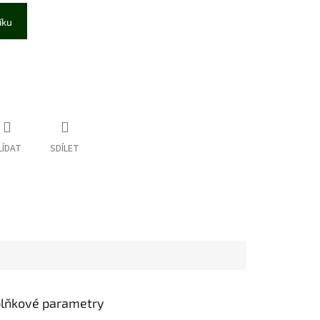
íku
LÍDAT
SDÍLET
lňkové parametry