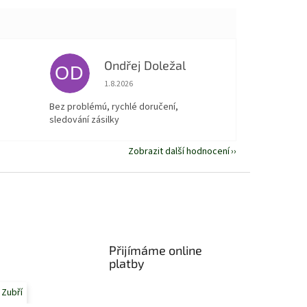
Ondřej Doležal
OD
 5 z 5 hvězdiček.
Hodnocení obchodu je 5 z 5 hvězdiček.
1.8.2026
Bez problémú, rychlé doručení,
sledování zásilky
Zobrazit další hodnocení
Přijímáme online
platby
 Zubří