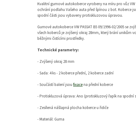
Kvalitní gumové autokoberce vyrobeny na míru pro vůz VW 
ochrání podlahu Vašeho auta před špínou z bot. Koberce jso
spodní části jsou vybaveny protiskluzovou úpravou.
Gumové autokoberce VW PASSAT B5 09/1996-02/2005 se zvý
všech koberců je zvýšený okraj 28mm, který brání unikům vo
běžnými čistícími prostředky.
Technické parametry:
- Zvýšený okraj 28 mm
- Sada: 4 ks - 2 koberce přední, 2 koberce zadní
- Součástí balení jsou
fixace
na přední koberce
- Protiskluzová úprava: Ano (protiskluzový řapík na spodní 
- Zesílená nášlapná plocha koberce u řidiče
- Materiál: Guma