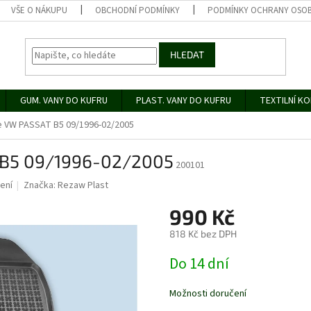
VŠE O NÁKUPU
OBCHODNÍ PODMÍNKY
PODMÍNKY OCHRANY OSOB
HLEDAT
GUM. VANY DO KUFRU
PLAST. VANY DO KUFRU
TEXTILNÍ K
 VW PASSAT B5 09/1996-02/2005
 B5 09/1996-02/2005
200101
ení
Značka:
Rezaw Plast
990 Kč
818 Kč bez DPH
Měrná
Do 14 dní
cena:
Možnosti doručení