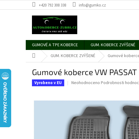
Přejít
+420 792 308 338
info@gumko.cz
na
obsah
GUMOVÉ A TPE KOBERCE
GUM. KOBERCE ZVÝŠENÉ
Domů
GUM. KOBERCE ZVÝŠENÉ
Gumové koberce
Gumové koberce VW PASSAT
Průměrné
Neohodnoceno
Podrobnosti hodnoc
Vyrobeno v EU
hodnocení
produktu
je
0,0
z
5
hvězdiček.