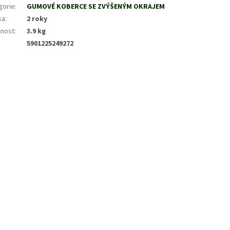
gorie
:
GUMOVÉ KOBERCE SE ZVÝŠENÝM OKRAJEM
ka
:
2 roky
nost
:
3.9 kg
5901225249272