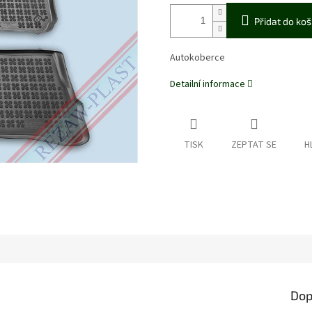
Přidat do koš
Autokoberce
Detailní informace
TISK
ZEPTAT SE
H
Dop