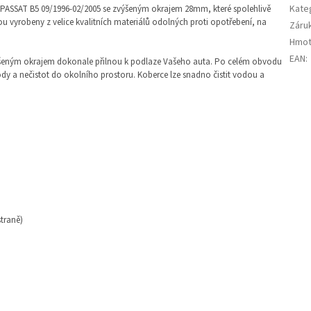
Kate
PASSAT B5 09/1996-02/2005 se zvýšeným okrajem 28mm, které spolehlivě
u vyrobeny z velice kvalitních materiálů odolných proti opotřebení, na
Záru
Hmot
EAN
:
šeným okrajem dokonale přilnou k podlaze Vašeho auta. Po celém obvodu
dy a nečistot do okolního prostoru. Koberce lze snadno čistit vodou a
straně)