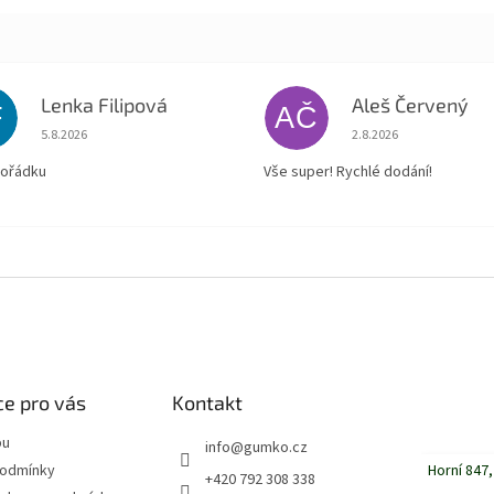
Lenka Filipová
Aleš Červený
F
AČ
Hodnocení obchodu je 5 z 5 hvězdiček.
Hodnocení obchodu je
5.8.2026
2.8.2026
pořádku
Vše super! Rychlé dodání!
e pro vás
Kontakt
pu
info
@
gumko.cz
Horní 847,
podmínky
+420 792 308 338