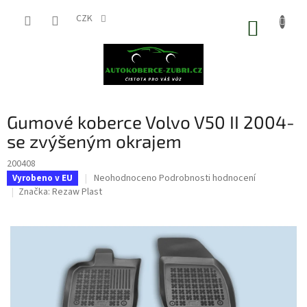
Přejít
na
CZK
NÁKUP
obsah
KOŠÍK
Gumové koberce Volvo V50 II 2004-
se zvýšeným okrajem
200408
Průměrné
Neohodnoceno
Podrobnosti hodnocení
Vyrobeno v EU
hodnocení
Značka:
Rezaw Plast
produktu
je
0,0
z
5
hvězdiček.