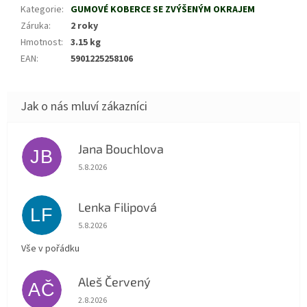
Kategorie
:
GUMOVÉ KOBERCE SE ZVÝŠENÝM OKRAJEM
Záruka
:
2 roky
Hmotnost
:
3.15 kg
EAN
:
5901225258106
Jana Bouchlova
JB
Hodnocení obchodu je 5 z 5 hvězdiček.
5.8.2026
Lenka Filipová
LF
Hodnocení obchodu je 5 z 5 hvězdiček.
5.8.2026
Vše v pořádku
Aleš Červený
AČ
Hodnocení obchodu je 5 z 5 hvězdiček.
2.8.2026