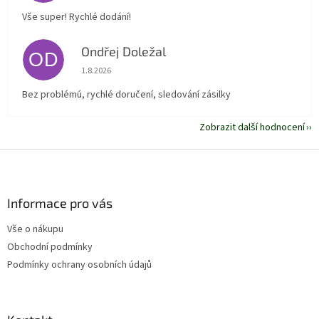
Vše super! Rychlé dodání!
Ondřej Doležal
OD
Hodnocení obchodu je 5 z 5 hvězdiček.
1.8.2026
Bez problémú, rychlé doručení, sledování zásilky
Zobrazit další hodnocení
Z
á
p
a
Informace pro vás
t
Vše o nákupu
í
Obchodní podmínky
Podmínky ochrany osobních údajů