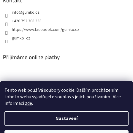
Kontakt
info
@
gumko.cz
+420 792 308 338
https://www.facebook.com/gumko.cz
gumko_cz
Přijímáme online platby
Tento web používá soubory cookie. Dalším procházením
tohoto webu vyjadřujete souhlas s jejich používáním.. Více
Vytvořil Shoptet
informací
zde
.
Copyright 2026
Autokoberce-zubri.cz
. Všechna práva vyhrazena.
Nastavení
Upravit nastavení cookies