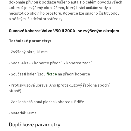
dokonale přilnou k podlaze Vašeho auta. Po celém obvodu všech
koberců je zvýšený okraj 28mm, který brání unikům vody a
nečistot do okolního prostoru. Koberce lze snadno čistit vodou
a běžnými čistícími prostředky.
Gumové koberce Volvo V50 II 2004- se zvýšeným okrajem
Technické parametry:
- Zvýšený okraj 28 mm
- Sada: 4 ks - 2 koberce přední, 2 koberce zadní
- Součástí balení jsou
fixace
na přední koberce
- Protiskluzová úprava: Ano (protiskluzový řapík na spodní
straně)
- Zesílená nášlapná plocha koberce u řidiče
- Materiál: Guma
Doplňkové parametry