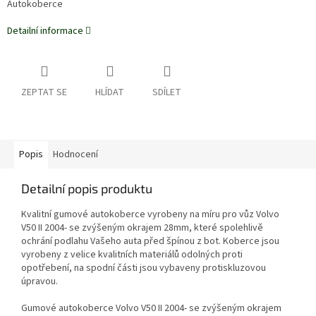
Autokoberce
Detailní informace
ZEPTAT SE
HLÍDAT
SDÍLET
Popis
Hodnocení
Detailní popis produktu
Kvalitní gumové autokoberce vyrobeny na míru pro vůz Volvo
V50 II 2004- se zvýšeným okrajem 28mm, které spolehlivě
ochrání podlahu Vašeho auta před špínou z bot. Koberce jsou
vyrobeny z velice kvalitních materiálů odolných proti
opotřebení, na spodní části jsou vybaveny protiskluzovou
úpravou.
Gumové autokoberce Volvo V50 II 2004- se zvýšeným okrajem