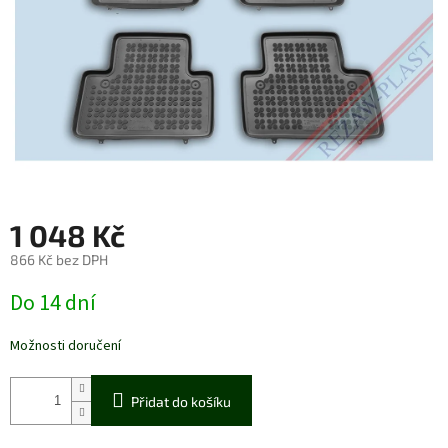
1 048 Kč
866 Kč bez DPH
Měrná
Do 14 dní
cena:
Možnosti doručení
Přidat do košíku