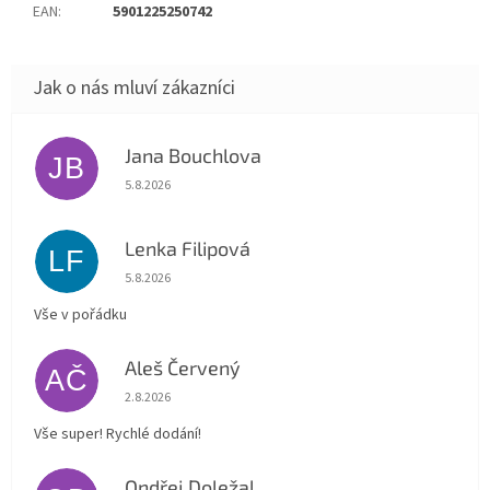
EAN
:
5901225250742
Jana Bouchlova
JB
Hodnocení obchodu je 5 z 5 hvězdiček.
5.8.2026
Lenka Filipová
LF
Hodnocení obchodu je 5 z 5 hvězdiček.
5.8.2026
Vše v pořádku
Aleš Červený
AČ
Hodnocení obchodu je 5 z 5 hvězdiček.
2.8.2026
Vše super! Rychlé dodání!
Ondřej Doležal