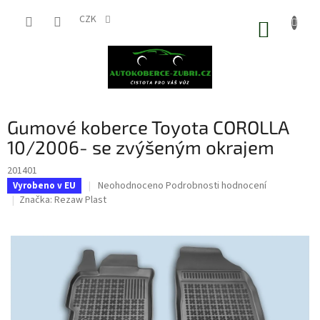
Přejít
na
CZK
NÁKUP
obsah
KOŠÍK
Gumové koberce Toyota COROLLA
10/2006- se zvýšeným okrajem
201401
Průměrné
Neohodnoceno
Podrobnosti hodnocení
Vyrobeno v EU
hodnocení
Značka:
Rezaw Plast
produktu
je
0,0
z
5
hvězdiček.