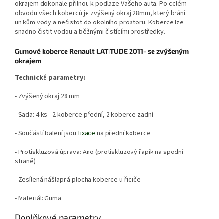
okrajem dokonale přilnou k podlaze Vašeho auta. Po celém
obvodu všech koberců je zvýšený okraj 28mm, který brání
unikům vody a nečistot do okolního prostoru. Koberce lze
snadno čistit vodou a běžnými čistícími prostředky.
Gumové koberce Renault LATITUDE 2011- se zvýšeným
okrajem
Technické parametry:
- Zvýšený okraj 28 mm
- Sada: 4 ks - 2 koberce přední, 2 koberce zadní
- Součástí balení jsou
fixace
na přední koberce
- Protiskluzová úprava: Ano (protiskluzový řapík na spodní
straně)
- Zesílená nášlapná plocha koberce u řidiče
- Materiál: Guma
Doplňkové parametry