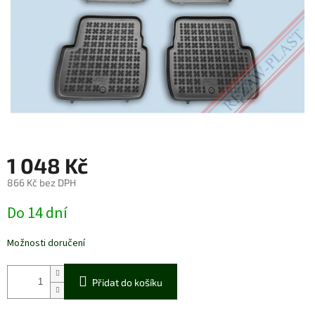
1 048 Kč
866 Kč bez DPH
Měrná
Do 14 dní
cena:
Možnosti doručení
Přidat do košíku