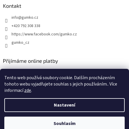
Kontakt
info
@
gumko.cz
+420 792 308 338
https://www.facebook.com/gumko.cz
gumko_cz
Přijímáme online platby
Tento web používá soubory cookie. Dalším procházením
tohoto webu vyjadřujete souhlas s jejich používáním.. Více
informací
zde
.
Vytvořil Shoptet
Nastavení
Copyright 2026
Autokoberce-zubri.cz
. Všechna práva vyhrazena.
Souhlasím
Upravit nastavení cookies