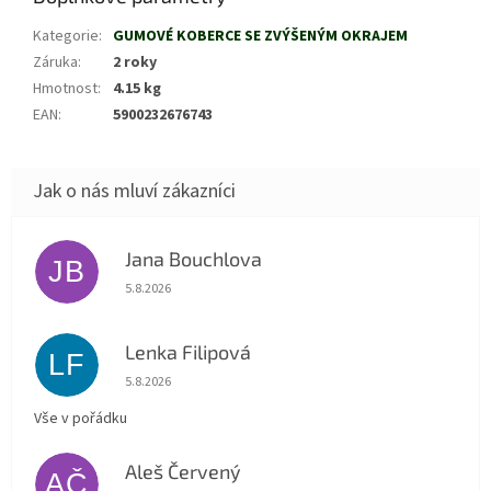
Kategorie
:
GUMOVÉ KOBERCE SE ZVÝŠENÝM OKRAJEM
Záruka
:
2 roky
Hmotnost
:
4.15 kg
EAN
:
5900232676743
Jana Bouchlova
JB
Hodnocení obchodu je 5 z 5 hvězdiček.
5.8.2026
Lenka Filipová
LF
Hodnocení obchodu je 5 z 5 hvězdiček.
5.8.2026
Vše v pořádku
Aleš Červený
AČ