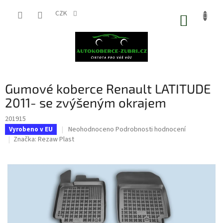
Přejít
na
CZK
NÁKUP
obsah
KOŠÍK
Gumové koberce Renault LATITUDE
2011- se zvýšeným okrajem
201915
Průměrné
Neohodnoceno
Podrobnosti hodnocení
Vyrobeno v EU
hodnocení
Značka:
Rezaw Plast
produktu
je
0,0
z
5
hvězdiček.