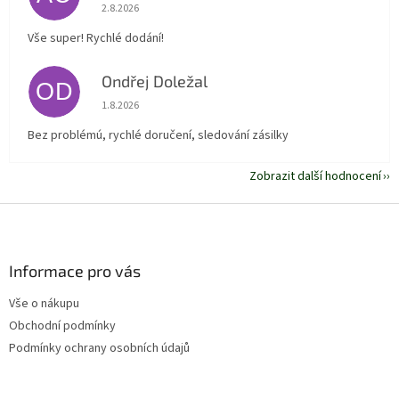
Hodnocení obchodu je 5 z 5 hvězdiček.
2.8.2026
Vše super! Rychlé dodání!
Ondřej Doležal
OD
Hodnocení obchodu je 5 z 5 hvězdiček.
1.8.2026
Bez problémú, rychlé doručení, sledování zásilky
Zobrazit další hodnocení
Z
á
p
a
Informace pro vás
t
Vše o nákupu
í
Obchodní podmínky
Podmínky ochrany osobních údajů