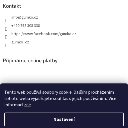
Kontakt
info
@
gumko.cz
+420 792 308 338
https://www.facebook.com/gumko.cz
gumko_cz
Přijímáme online platby
Tento web používá soubory cookie. Dalším procházením
tohoto webu vyjadřujete souhlas s jejich používáním.. Více
Vytvořil Shoptet
informací
zde
.
Copyright 2026
Autokoberce-zubri.cz
. Všechna práva vyhrazena.
Nastavení
Upravit nastavení cookies