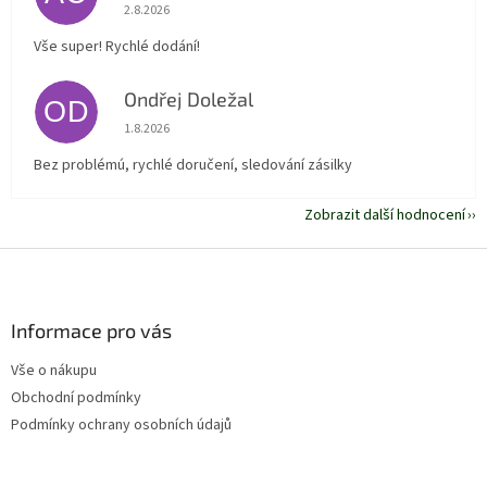
Hodnocení obchodu je 5 z 5 hvězdiček.
2.8.2026
Vše super! Rychlé dodání!
Ondřej Doležal
OD
Hodnocení obchodu je 5 z 5 hvězdiček.
1.8.2026
Bez problémú, rychlé doručení, sledování zásilky
Zobrazit další hodnocení
Z
á
p
a
Informace pro vás
t
Vše o nákupu
í
Obchodní podmínky
Podmínky ochrany osobních údajů