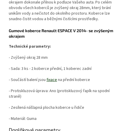
okrajem dokonale přilnou k podlaze Vašeho auta. Po celém
obvodu všech koberců je zvýšený okraj 28mm, který brání
unikům vody a nečistot do okolního prostoru. Koberce lze
snadno čistit vodou a běžnými čistícími prostředky.
Gumové koberce Renault ESPACE V 2014- se zvýšeným
okrajem
Technické parametry:
- Zvýšený okraj 28 mm
- Sada: 3 ks - 2 koberce přední, 1 koberec zadní
- Součástí balení jsou
fixace
na přední koberce
- Protiskluzová úprava: Ano (protiskluzový řapík na spodní
straně)
- Zesílená nášlapná plocha koberce u řidiče
- Materiál: Guma
Doplňkové parametry