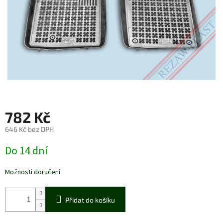
782 Kč
646 Kč bez DPH
Měrná
Do 14 dní
cena:
Možnosti doručení
Přidat do košíku