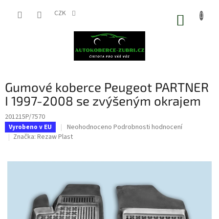
Přejít
na
CZK
NÁKUP
obsah
KOŠÍK
Gumové koberce Peugeot PARTNER
I 1997-2008 se zvýšeným okrajem
201215P/7570
Průměrné
Neohodnoceno
Podrobnosti hodnocení
Vyrobeno v EU
hodnocení
Značka:
Rezaw Plast
produktu
je
0,0
z
5
hvězdiček.