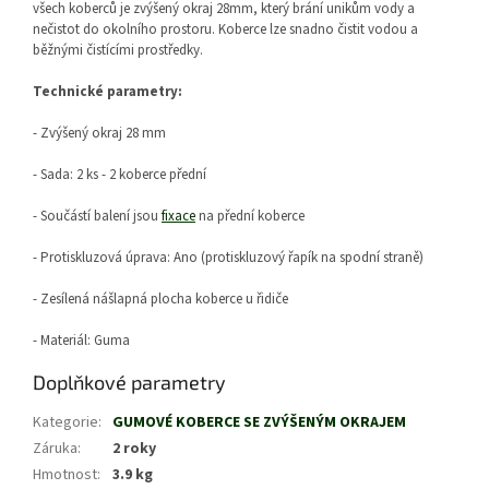
všech koberců je zvýšený okraj 28mm, který brání unikům vody a
nečistot do okolního prostoru. Koberce lze snadno čistit vodou a
běžnými čistícími prostředky.
Technické parametry:
- Zvýšený okraj 28 mm
- Sada: 2 ks - 2 koberce přední
- Součástí balení jsou
fixace
na přední koberce
- Protiskluzová úprava: Ano (protiskluzový řapík na spodní straně)
- Zesílená nášlapná plocha koberce u řidiče
- Materiál: Guma
Doplňkové parametry
Kategorie
:
GUMOVÉ KOBERCE SE ZVÝŠENÝM OKRAJEM
Záruka
:
2 roky
Hmotnost
:
3.9 kg