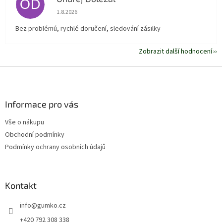
OD
Hodnocení obchodu je 5 z 5 hvězdiček.
1.8.2026
Bez problémú, rychlé doručení, sledování zásilky
Zobrazit další hodnocení
Z
á
p
a
Informace pro vás
t
Vše o nákupu
í
Obchodní podmínky
Podmínky ochrany osobních údajů
Kontakt
info
@
gumko.cz
+420 792 308 338