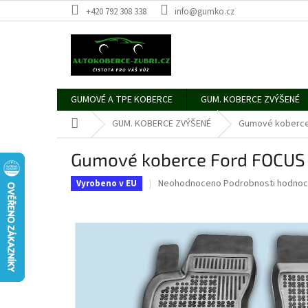
Přejít
+420 792 308 338
info@gumko.cz
na
obsah
GUMOVÉ A TPE KOBERCE
GUM. KOBERCE ZVÝŠENÉ
Domů
GUM. KOBERCE ZVÝŠENÉ
Gumové koberce
Gumové koberce Ford FOCUS
Průměrné
Neohodnoceno
Podrobnosti hodnoc
Vyrobeno v EU
hodnocení
produktu
je
0,0
z
5
hvězdiček.