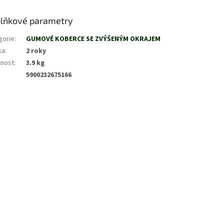
lňkové parametry
gorie
:
GUMOVÉ KOBERCE SE ZVÝŠENÝM OKRAJEM
ka
:
2 roky
nost
:
3.9 kg
5900232675166