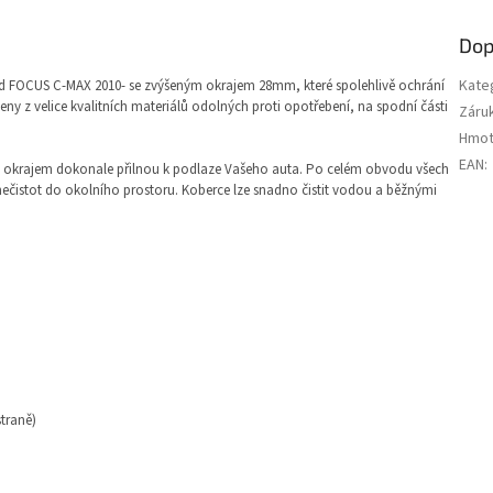
Dop
Kate
d FOCUS C-MAX 2010- se zvýšeným okrajem 28mm, které spolehlivě ochrání
y z velice kvalitních materiálů odolných proti opotřebení, na spodní části
Záru
Hmot
EAN
:
 okrajem
dokonale přilnou k podlaze Vašeho auta. Po celém obvodu všech
ečistot do okolního prostoru. Koberce lze snadno čistit vodou a běžnými
straně)