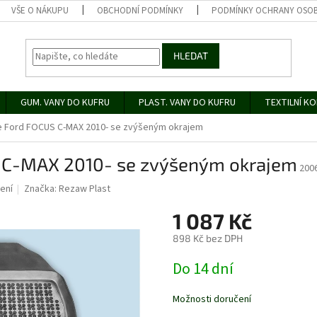
VŠE O NÁKUPU
OBCHODNÍ PODMÍNKY
PODMÍNKY OCHRANY OSOB
HLEDAT
GUM. VANY DO KUFRU
PLAST. VANY DO KUFRU
TEXTILNÍ K
 Ford FOCUS C-MAX 2010- se zvýšeným okrajem
 C-MAX 2010- se zvýšeným okrajem
200
ení
Značka:
Rezaw Plast
1 087 Kč
898 Kč bez DPH
Měrná
Do 14 dní
cena:
Možnosti doručení