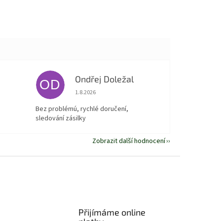
Ondřej Doležal
OD
 5 z 5 hvězdiček.
Hodnocení obchodu je 5 z 5 hvězdiček.
1.8.2026
Bez problémú, rychlé doručení,
sledování zásilky
Zobrazit další hodnocení
Přijímáme online