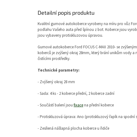
Detailní popis produktu
Kvalitní gumové autokoberce vyrobeny na míru pro vůz For
podlahu Vašeho auta před špínou z bot. Koberce jsou vyroben
jsou vybaveny protiskluzovou úpravou.
Gumové autokoberce Ford FOCUS C-MAX 2010-
se zvýšeným
koberců je zvýšený okraj 28mm, který brání unikům vody a n
čistícími prostředky.
Technické parametry:
- Zvýšený okraj 28 mm
- Sada: 4 ks - 2 koberce přední, 2 koberce zadní
- Součástí balení jsou
fixace
na přední koberce
- Protiskluzová úprava: Ano (protiskluzový řapík na spodní 
- Zesílená nášlapná plocha koberce u řidiče