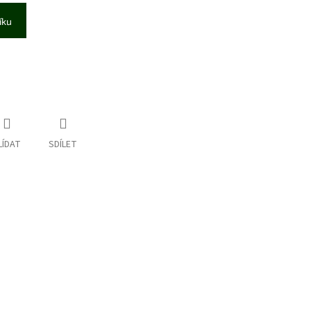
íku
LÍDAT
SDÍLET