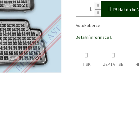
Přidat do koš
Autokoberce
Detailní informace
TISK
ZEPTAT SE
H