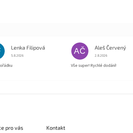
Lenka Filipová
Aleš Červený
F
AČ
Hodnocení obchodu je 5 z 5 hvězdiček.
Hodnocení obchodu je
5.8.2026
2.8.2026
pořádku
Vše super! Rychlé dodání!
e pro vás
Kontakt