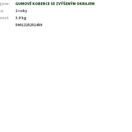
gorie
:
GUMOVÉ KOBERCE SE ZVÝŠENÝM OKRAJEM
ka
:
2 roky
nost
:
3.9 kg
5901225251459