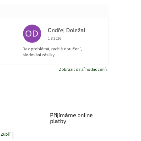
Ondřej Doležal
OD
 5 z 5 hvězdiček.
Hodnocení obchodu je 5 z 5 hvězdiček.
1.8.2026
Bez problémú, rychlé doručení,
sledování zásilky
Zobrazit další hodnocení
Přijímáme online
platby
 Zubří