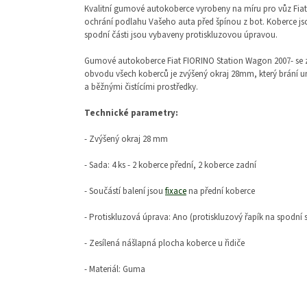
Kvalitní gumové autokoberce vyrobeny na míru pro vůz Fia
ochrání podlahu Vašeho auta před špínou z bot. Koberce jso
spodní části jsou vybaveny protiskluzovou úpravou.
Gumové autokoberce Fiat FIORINO Station Wagon 2007-
se
obvodu všech koberců je zvýšený okraj 28mm, který brání u
a běžnými čistícími prostředky.
Technické parametry:
- Zvýšený okraj 28 mm
- Sada: 4 ks - 2 koberce přední, 2 koberce zadní
- Součástí balení jsou
fixace
na přední koberce
- Protiskluzová úprava: Ano (protiskluzový řapík na spodní 
- Zesílená nášlapná plocha koberce u řidiče
- Materiál: Guma