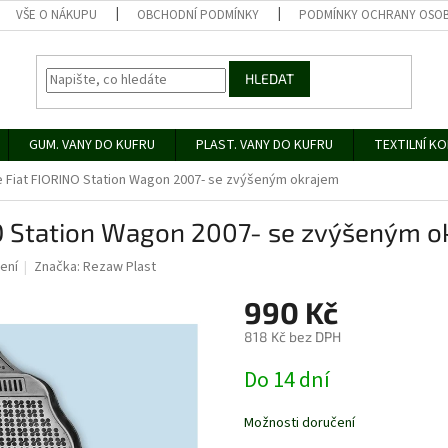
VŠE O NÁKUPU
OBCHODNÍ PODMÍNKY
PODMÍNKY OCHRANY OSOB
HLEDAT
GUM. VANY DO KUFRU
PLAST. VANY DO KUFRU
TEXTILNÍ K
Fiat FIORINO Station Wagon 2007- se zvýšeným okrajem
O Station Wagon 2007- se zvýšeným o
ení
Značka:
Rezaw Plast
990 Kč
818 Kč bez DPH
Měrná
Do 14 dní
cena:
Možnosti doručení