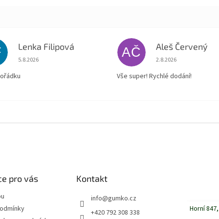
Lenka Filipová
Aleš Červený
F
AČ
Hodnocení obchodu je 5 z 5 hvězdiček.
Hodnocení obchodu je
5.8.2026
2.8.2026
pořádku
Vše super! Rychlé dodání!
e pro vás
Kontakt
pu
info
@
gumko.cz
Horní 847,
podmínky
+420 792 308 338