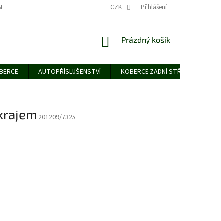
NÍCH ÚDAJŮ
CZK
Přihlášení
NÁKUPNÍ
Prázdný košík
KOŠÍK
OBERCE
AUTOPŘÍSLUŠENSTVÍ
KOBERCE ZADNÍ STŘEDNÍ
G
krajem
201209/7325