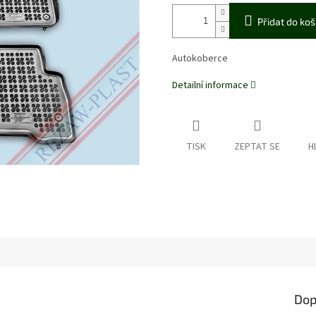
Přidat do koš
Autokoberce
Detailní informace
TISK
ZEPTAT SE
H
Dop