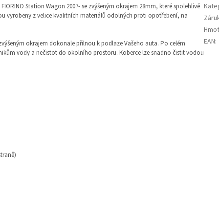
Kate
t FIORINO Station Wagon 2007- se zvýšeným okrajem 28mm, které spolehlivě
u vyrobeny z velice kvalitních materiálů odolných proti opotřebení, na
Záru
Hmot
EAN
:
 zvýšeným okrajem
dokonale přilnou k podlaze Vašeho auta. Po celém
nikům vody a nečistot do okolního prostoru. Koberce lze snadno čistit vodou
straně)