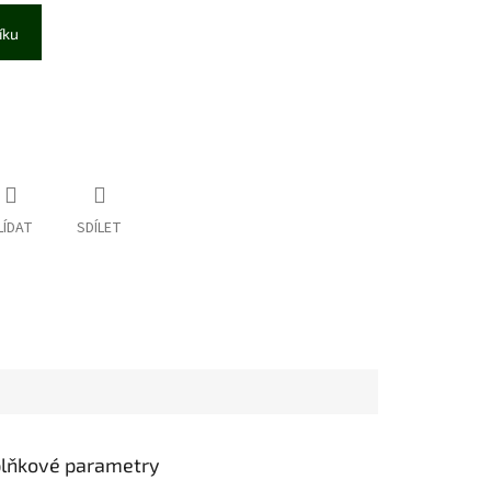
íku
LÍDAT
SDÍLET
lňkové parametry