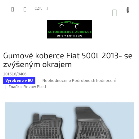
Přejít
na
CZK
NÁKUP
obsah
KOŠÍK
Gumové koberce Fiat 500L 2013- se
zvýšeným okrajem
201516/9406
Průměrné
Neohodnoceno
Podrobnosti hodnocení
Vyrobeno v EU
hodnocení
Značka:
Rezaw Plast
produktu
je
0,0
z
5
hvězdiček.