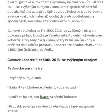
Kvalitní gumové autokoberce vyrobeny na míru pro vůz Fiat 500L
2013- se zvýšeným okrajem 28mm, které spolehlivě ochrání
podlahu Vašeho auta před špínou z bot. Koberce jsou vyrobeny
z velice kvalitních materiálů odolných proti opotřebení, na
spodní části jsou vybaveny protiskluzovou úpravou.
Gumové autokoberce Fiat 500L 2013- se zvýšeným okrajem
dokonale přilnou k podlaze Vašeho auta. Po celém obvodu všech
koberců je zvýšený okraj 28mm, který brání unikům vody a
nečistot do okolního prostoru. Koberce lze snadno čistit vodou
a běžnými čistícími prostředky.
Gumové koberce Fiat 500L 2013- se zvýšeným okrajem
Technické parametry:
- Zvýšený okraj 28 mm
- Sada: 4 ks - 2 koberce přední, 1 koberec zadní
- Součástí balení jsou
fixace
na přední koberce
- Protiskluzová úprava: Ano (protiskluzový řapík na spodní
straně)