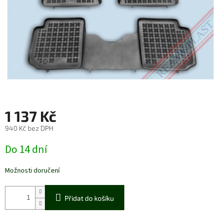
1 137 Kč
940 Kč bez DPH
Měrná
Do 14 dní
cena:
Možnosti doručení
Přidat do košíku