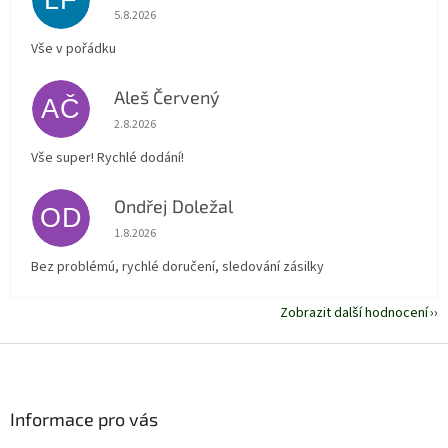
LF
Hodnocení obchodu je 5 z 5 hvězdiček.
5.8.2026
Vše v pořádku
Aleš Červený
AČ
Hodnocení obchodu je 5 z 5 hvězdiček.
2.8.2026
Vše super! Rychlé dodání!
Ondřej Doležal
OD
Hodnocení obchodu je 5 z 5 hvězdiček.
1.8.2026
Bez problémú, rychlé doručení, sledování zásilky
Zobrazit další hodnocení
Z
á
p
a
Informace pro vás
t