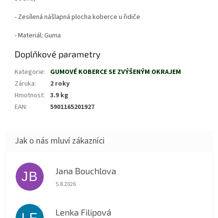
- Zesílená nášlapná plocha koberce u řidiče
- Materiál: Guma
Doplňkové parametry
Kategorie
:
GUMOVÉ KOBERCE SE ZVÝŠENÝM OKRAJEM
Záruka
:
2 roky
Hmotnost
:
3.9 kg
EAN
:
5901165201927
Jana Bouchlova
JB
Hodnocení obchodu je 5 z 5 hvězdiček.
5.8.2026
Lenka Filipová