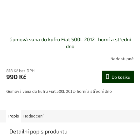
Gumová vana do kufru Fiat 500L 2012- horní a střední
dno
Nedostupné
Průměrné
hodnocení
818 Kč bez DPH
produktu
990 Kč
je
Do košíku
5,0
z
Gumová vana do kufru Fiat 500L 2012- horní a střední dno
5
hvězdiček.
Popis
Hodnocení
Detailní popis produktu