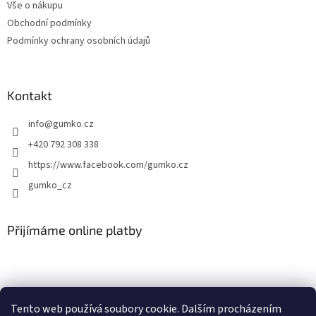
Vše o nákupu
í
Obchodní podmínky
Podmínky ochrany osobních údajů
Kontakt
info
@
gumko.cz
+420 792 308 338
https://www.facebook.com/gumko.cz
gumko_cz
Přijímáme online platby
Tento web používá soubory cookie. Dalším procházením