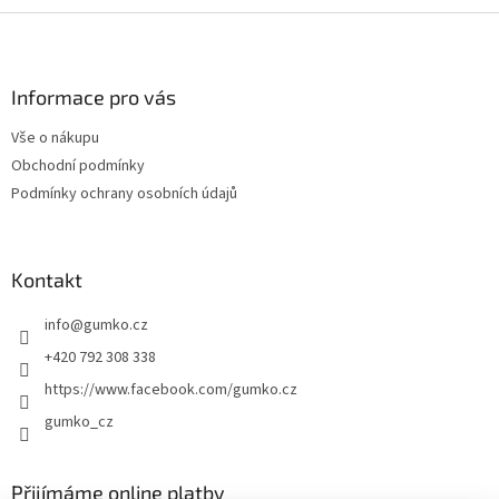
Z
á
p
a
Informace pro vás
t
Vše o nákupu
í
Obchodní podmínky
Podmínky ochrany osobních údajů
Kontakt
info
@
gumko.cz
+420 792 308 338
https://www.facebook.com/gumko.cz
gumko_cz
Přijímáme online platby