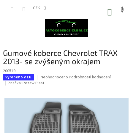
Přejít
na
CZK
NÁKUP
obsah
KOŠÍK
Gumové koberce Chevrolet TRAX
2013- se zvýšeným okrajem
200519
Průměrné
Neohodnoceno
Podrobnosti hodnocení
Vyrobeno v EU
hodnocení
Značka:
Rezaw Plast
produktu
je
0,0
z
5
hvězdiček.