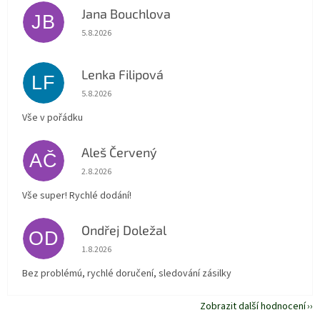
Jana Bouchlova
JB
Hodnocení obchodu je 5 z 5 hvězdiček.
5.8.2026
Lenka Filipová
LF
Hodnocení obchodu je 5 z 5 hvězdiček.
5.8.2026
Vše v pořádku
Aleš Červený
AČ
Hodnocení obchodu je 5 z 5 hvězdiček.
2.8.2026
Vše super! Rychlé dodání!
Ondřej Doležal
OD
Hodnocení obchodu je 5 z 5 hvězdiček.
1.8.2026
Bez problémú, rychlé doručení, sledování zásilky
Zobrazit další hodnocení