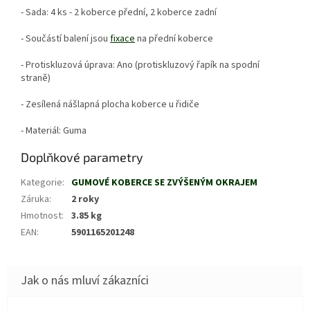
- Sada: 4 ks - 2 koberce přední, 2 koberce zadní
- Součástí balení jsou
fixace
na přední koberce
- Protiskluzová úprava: Ano (protiskluzový řapík na spodní
straně)
- Zesílená nášlapná plocha koberce u řidiče
- Materiál: Guma
Doplňkové parametry
Kategorie
:
GUMOVÉ KOBERCE SE ZVÝŠENÝM OKRAJEM
Záruka
:
2 roky
Hmotnost
:
3.85 kg
EAN
:
5901165201248