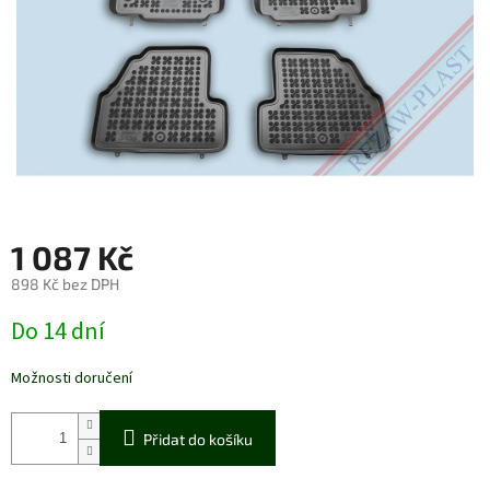
1 087 Kč
898 Kč bez DPH
Měrná
Do 14 dní
cena:
Možnosti doručení
Přidat do košíku