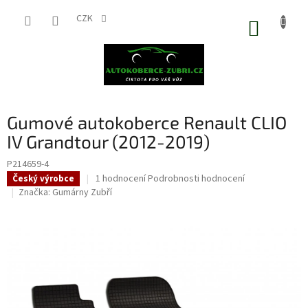
Přejít
na
CZK
NÁKUP
obsah
KOŠÍK
Gumové autokoberce Renault CLIO
IV Grandtour (2012-2019)
P214659-4
Průměrné
1 hodnocení
Podrobnosti hodnocení
Český výrobce
hodnocení
Značka:
Gumárny Zubří
produktu
je
5,0
z
5
hvězdiček.