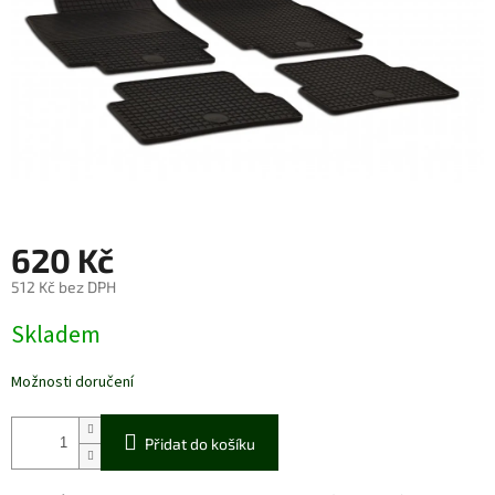
620 Kč
512 Kč bez DPH
Měrná
Skladem
cena:
Možnosti doručení
Přidat do košíku