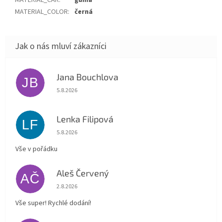
MATERIAL_CAR
:
guma
MATERIAL_COLOR
:
černá
Jana Bouchlova
JB
Hodnocení obchodu je 5 z 5 hvězdiček.
5.8.2026
Lenka Filipová
LF
Hodnocení obchodu je 5 z 5 hvězdiček.
5.8.2026
Vše v pořádku
Aleš Červený
AČ
Hodnocení obchodu je 5 z 5 hvězdiček.
2.8.2026
Vše super! Rychlé dodání!