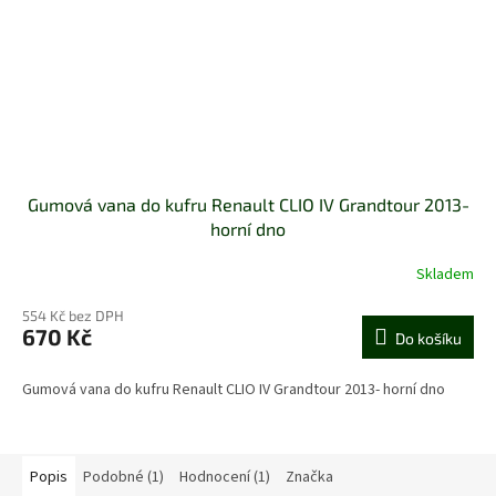
Gumová vana do kufru Renault CLIO IV Grandtour 2013-
horní dno
Skladem
Průměrné
hodnocení
554 Kč bez DPH
produktu
670 Kč
je
Do košíku
5,0
z
Gumová vana do kufru Renault CLIO IV Grandtour 2013- horní dno
5
hvězdiček.
Popis
Podobné (1)
Hodnocení (1)
Značka