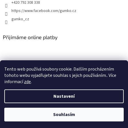
+420 792 308 338
https://www.facebook.com/gumko.cz
gumko_cz
Přijímáme online platby
Tento web používá soubory cookie. Dalším procházením
tohoto webu vyjadřujete souhlas s jejich používáním.. Více
Vytvořil Shoptet
informací
zde
.
Copyright 2026
Autokoberce-zubri.cz
. Všechna práva vyhrazena.
Nastavení
Upravit nastavení cookies
Souhlasím
Odstoupit od smlouvy