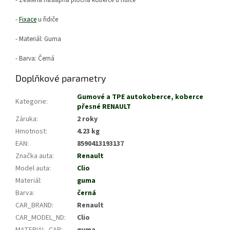
- Zesílená nášlapná plocha koberce u řidiče
-
Fixace
u řidiče
- Materiál: Guma
- Barva: Černá
Doplňkové parametry
Gumové a TPE autokoberce, koberce
Kategorie
:
přesné RENAULT
Záruka
:
2 roky
Hmotnost
:
4.23 kg
EAN
:
8590413193137
Značka auta
:
Renault
Model auta
:
Clio
Materiál
:
guma
Barva
:
černá
CAR_BRAND
:
Renault
CAR_MODEL_ND
:
Clio