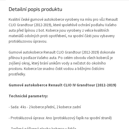
Detailní popis produktu
Kvalitní české gumové autokoberce vyrobeny na míru pro vůz Renault
CLIO Grandtour (2012-2019), které spolehlivě ochrání podlahu Vašeho
auta před špínou z bot. Koberce jsou vyrobeny z velice kvalitních
materiálů odolných proti opotřebení, na spodní části jsou vybaveny
protiskluzovou úpravou.
Gumové autokoberce Renault CLIO Grandtour (2012-2019) dokonale
přilnou k podlaze Vašeho auta. Po celém obvodu všech koberců je
zvýšený okraj, který brání unikům vody a nečistot do okolního
prostoru. Koberce lze snadno čistit vodou a běžnými čistícími
prostředky.
Gumové autokoberce Renault CLIO IV Grandtour (2012-2019)
Technické parametry:
- Sada: 4 ks - 2 koberce přední, 2 koberce zadní
- Protiskluzová úprava: Ano (protiskluzový řapík na spodní straně)