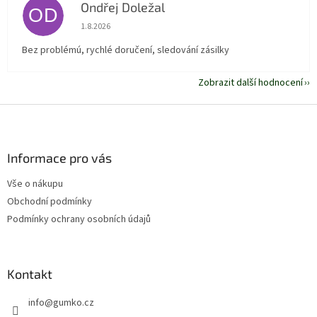
Ondřej Doležal
OD
Hodnocení obchodu je 5 z 5 hvězdiček.
1.8.2026
Bez problémú, rychlé doručení, sledování zásilky
Zobrazit další hodnocení
Z
á
p
a
Informace pro vás
t
Vše o nákupu
í
Obchodní podmínky
Podmínky ochrany osobních údajů
Kontakt
info
@
gumko.cz