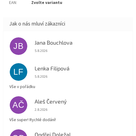
EAN
:
Zvolte variantu
Jana Bouchlova
JB
Hodnocení obchodu je 5 z 5 hvězdiček.
5.8.2026
Lenka Filipová
LF
Hodnocení obchodu je 5 z 5 hvězdiček.
5.8.2026
Vše v pořádku
Aleš Červený
AČ
Hodnocení obchodu je 5 z 5 hvězdiček.
2.8.2026
Vše super! Rychlé dodání!
Ondřej Doležal