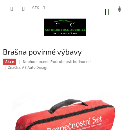
Přejít
na
CZK
NÁKUP
obsah
KOŠÍK
Brašna povinné výbavy
Průměrné
Neohodnoceno
Podrobnosti hodnocení
Akce
hodnocení
Značka:
AZ Auto Design
produktu
je
0,0
z
5
hvězdiček.