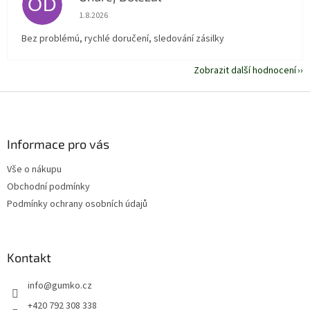
OD
Hodnocení obchodu je 5 z 5 hvězdiček.
1.8.2026
Bez problémú, rychlé doručení, sledování zásilky
Zobrazit další hodnocení
Z
á
p
a
Informace pro vás
t
Vše o nákupu
í
Obchodní podmínky
Podmínky ochrany osobních údajů
Kontakt
info
@
gumko.cz
+420 792 308 338