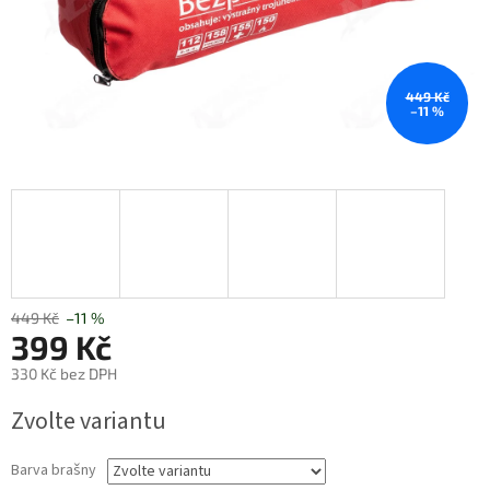
449 Kč
–11 %
449 Kč
–11 %
399 Kč
330 Kč bez DPH
Měrná
Zvolte variantu
cena:
Barva brašny