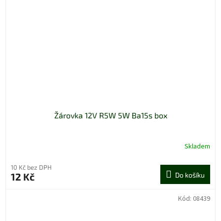
Žárovka 12V R5W 5W Ba15s box
Skladem
10 Kč bez DPH
12 Kč
Do košíku
Kód:
08439