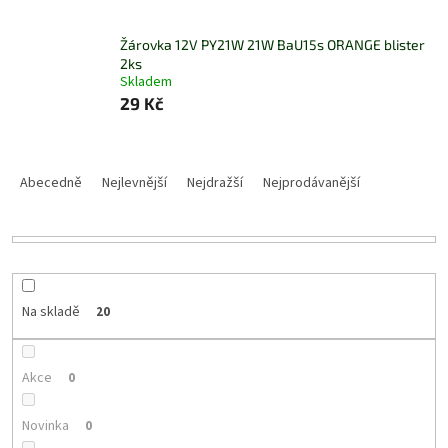
Žárovka 12V PY21W 21W BaU15s ORANGE blister
2ks
Skladem
29 Kč
Ř
a
Abecedně
Nejlevnější
Nejdražší
Nejprodávanější
z
e
n
í
p
r
Na skladě
20
o
d
u
Akce
0
k
t
Novinka
0
ů