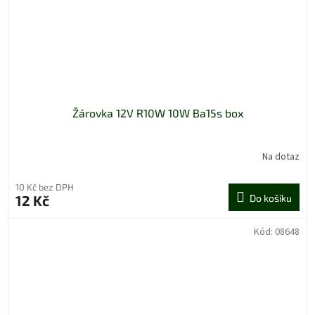
Žárovka 12V R10W 10W Ba15s box
Na dotaz
10 Kč bez DPH
12 Kč
Do košíku
Kód:
08648