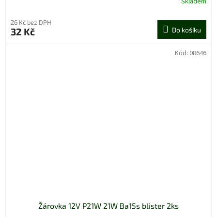
Skladem
26 Kč bez DPH
32 Kč
Do košíku
Kód:
08646
Žárovka 12V P21W 21W Ba15s blister 2ks