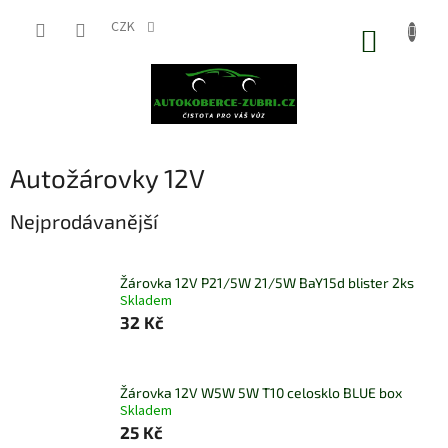
Přejít
na
CZK
NÁKUP
obsah
KOŠÍK
Autožárovky 12V
Nejprodávanější
Žárovka 12V P21/5W 21/5W BaY15d blister 2ks
Skladem
32 Kč
Žárovka 12V W5W 5W T10 celosklo BLUE box
Skladem
25 Kč