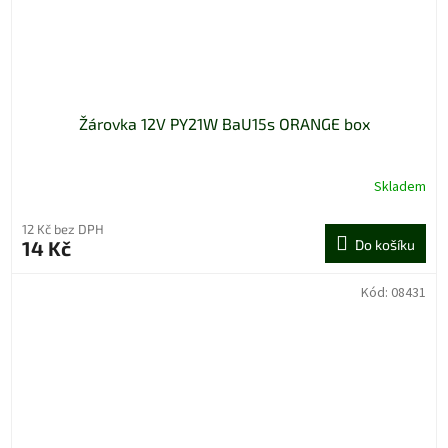
Žárovka 12V PY21W BaU15s ORANGE box
Skladem
12 Kč bez DPH
14 Kč
Do košíku
Kód:
08431