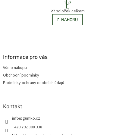
1
2
t
r
27
položek celkem
O
á
v
NAHORU
n
l
k
á
o
v
Z
d
á
a
á
n
c
p
í
í
a
Informace pro vás
p
t
r
Vše o nákupu
í
v
Obchodní podmínky
k
y
Podmínky ochrany osobních údajů
v
ý
p
i
Kontakt
s
u
info
@
gumko.cz
+420 792 308 338