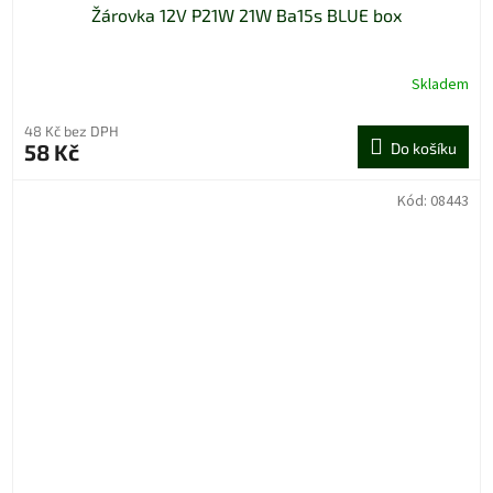
Žárovka 12V P21W 21W Ba15s BLUE box
Skladem
48 Kč bez DPH
58 Kč
Do košíku
Kód:
08443