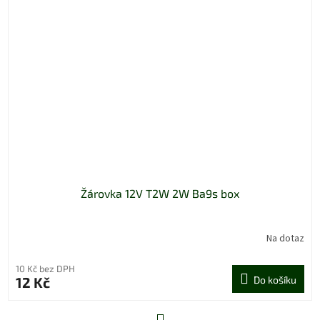
Žárovka 12V T2W 2W Ba9s box
Na dotaz
10 Kč bez DPH
12 Kč
Do košíku
S