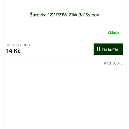
Žárovka 12V P21W 21W Ba15s box
Skladem
12 Kč bez DPH
14 Kč
Do košíku
Kód:
08645