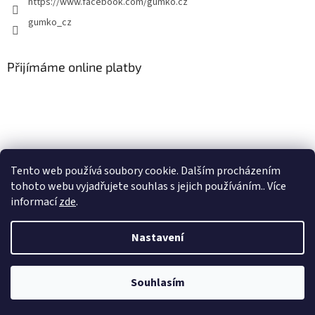
https://www.facebook.com/gumko.cz
gumko_cz
Přijímáme online platby
Vytvořil Shoptet
Tento web používá soubory cookie. Dalším procházením
tohoto webu vyjadřujete souhlas s jejich používáním.. Více
informací
zde
.
Copyright 2026
Autokoberce-zubri.cz
. Všechna práva vyhrazena.
Upravit nastavení cookies
Nastavení
Odstoupit od smlouvy
Souhlasím
S
1
2
t