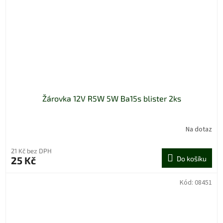
Žárovka 12V R5W 5W Ba15s blister 2ks
Na dotaz
21 Kč bez DPH
25 Kč
Do košíku
Kód:
08451