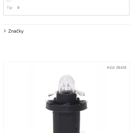
Tip
0
Značky
V
Kód:
08438
ý
p
i
s
p
r
o
d
u
k