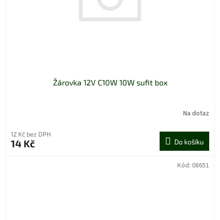
Žárovka 12V C10W 10W sufit box
Na dotaz
12 Kč bez DPH
14 Kč
Do košíku
Kód:
08651