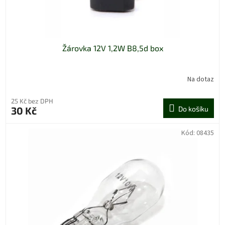
t
ů
Žárovka 12V 1,2W B8,5d box
Na dotaz
25 Kč bez DPH
30 Kč
Do košíku
Kód:
08435