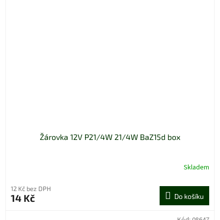
Žárovka 12V P21/4W 21/4W BaZ15d box
Skladem
12 Kč bez DPH
14 Kč
Do košíku
Kód:
08647