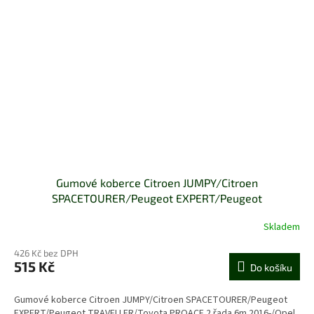
Gumové koberce Citroen JUMPY/Citroen
SPACETOURER/Peugeot EXPERT/Peugeot
TRAVELLER/Toyota PROACE 2.řada 6m 2016-/Opel
Skladem
ZAFIRA 2.řada 6m 2020-
426 Kč bez DPH
515 Kč
Do košíku
Gumové koberce Citroen JUMPY/Citroen SPACETOURER/Peugeot
EXPERT/Peugeot TRAVELLER/Toyota PROACE 2.řada 6m 2016-/Opel