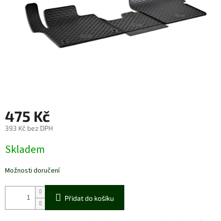
475 Kč
393 Kč bez DPH
Měrná
Skladem
cena:
Možnosti doručení
Přidat do košíku