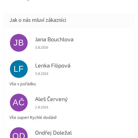
Jana Bouchlova
JB
Hodnocení obchodu je 5 z 5 hvězdiček.
5.8.2026
Lenka Filipová
LF
Hodnocení obchodu je 5 z 5 hvězdiček.
5.8.2026
Vše v pořádku
Aleš Červený
AČ
Hodnocení obchodu je 5 z 5 hvězdiček.
2.8.2026
Vše super! Rychlé dodání!
Ondřej Doležal
OD