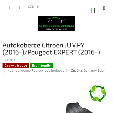
Přejít
na
CZK
NÁKUP
obsah
KOŠÍK
Autokoberce Citroen JUMPY
(2016-)/Peugeot EXPERT (2016-)
P221094
Český výrobce
Eco friendly
Průměrné
Neohodnoceno
Podrobnosti hodnocení
Značka:
Gumárny Zubří
hodnocení
produktu
je
0,0
z
5
hvězdiček.