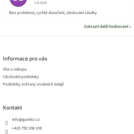
Hodnocení obchodu je 5 z 5 hvězdiček.
1.8.2026
Bez problémú, rychlé doručení, sledování zásilky
Zobrazit další hodnocení
Z
á
p
a
Informace pro vás
t
Vše o nákupu
í
Obchodní podmínky
Podmínky ochrany osobních údajů
Kontakt
info
@
gumko.cz
+420 792 308 338