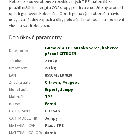
Koberce jsou vyrobeny z recyklovaných TPE materiálů za
použití nižších energií a CO2 stopy pro trvale udržitelný produkt
oproti gumovým kobercům. Oproti gumovým kobercům navíc
nevylučují žádný zápach a díky poloviční hmotnosti mají pozitivní
vliv i na spotřebu vozu.
Doplňkové parametry
Gumové a TPE autokoberce, koberce
Kategorie
:
přesné CITROEN
Záruka
:
2 roky
Hmotnost
:
2.1 kg
EAN
:
8590413187020
Značka auta
:
Citroen
,
Peugeot
Model auta
:
Expert
,
Jumpy
Materiál
:
TPE
Barva
:
černá
CAR_BRAND
:
Citroen
CAR_MODEL_ND
:
Jumpy
MATERIAL_CAR
:
Plast TPE
MATERIAL_COLOR
:
černá